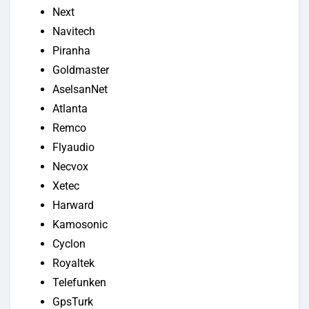
Next
Navitech
Piranha
Goldmaster
AselsanNet
Atlanta
Remco
Flyaudio
Necvox
Xetec
Harward
Kamosonic
Cyclon
Royaltek
Telefunken
GpsTurk