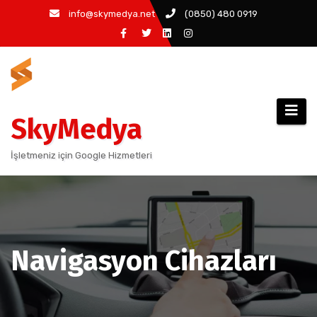
info@skymedya.net
(0850) 480 0919
SkyMedya
İşletmeniz için Google Hizmetleri
Navigasyon Cihazları