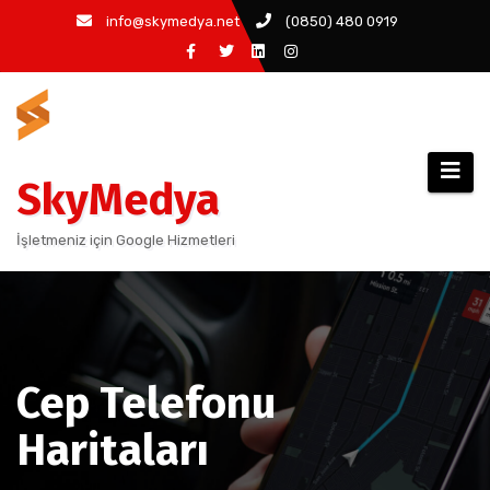
info@skymedya.net
(0850) 480 0919
SkyMedya
İşletmeniz için Google Hizmetleri
Cep Telefonu
Haritaları