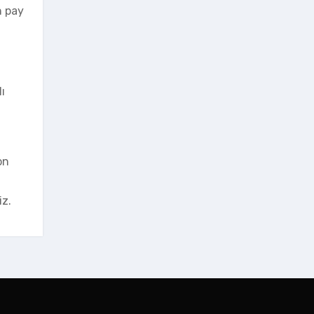
n pay
ı
on
iz.