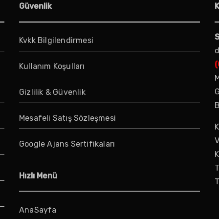
Güvenlik
S
Kvkk Bilgilendirmesi
d
(
Kullanım Koşulları
M
G
Gizlilik & Güvenlik
B
Mesafeli Satış Sözleşmesi
K
V
Google Ajans Sertifikaları
K
T
Hızlı Menü
T
AnaSayfa