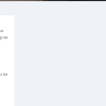
ve
i bir
r
z bir