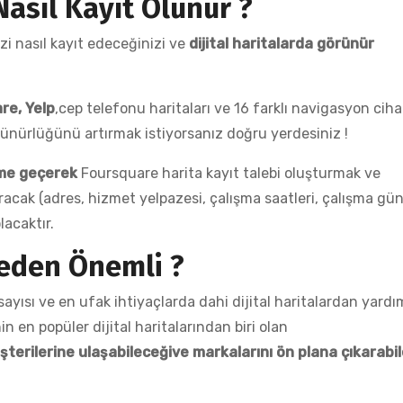
asıl Kayıt Olunur ?
zi nasıl kayıt edeceğinizi ve
dijital haritalarda görünür
re, Yelp
,cep telefonu haritaları ve 16 farklı navigasyon cih
örünürlüğünü artırmak istiyorsanız doğru yerdesiniz !
şime geçerek
Foursquare harita kayıt talebi oluşturmak ve
ıracak (adres, hizmet yelpazesi, çalışma saatleri, çalışma gün
lacaktır.
Neden Önemli ?
sayısı ve en ufak ihtiyaçlarda dahi dijital haritalardan yardı
n en popüler dijital haritalarından biri olan
şterilerine ulaşabileceğive markalarını ön plana çıkarabi