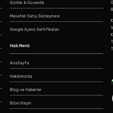
G
Gizlilik & Güvenlik
B
Mesafeli Satış Sözleşmesi
K
V
Google Ajans Sertifikaları
K
T
Hızlı Menü
T
AnaSayfa
Hakkımızda
Blog ve Haberler
Bize Ulaşın