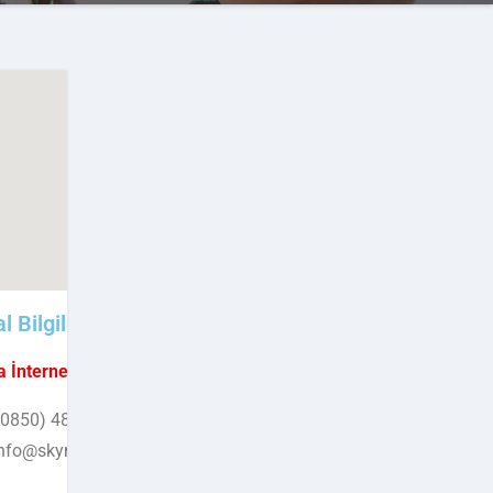
 Bilgiler
 İnternet Hizmetleri
0850) 480 0919
 info@skymedya.net