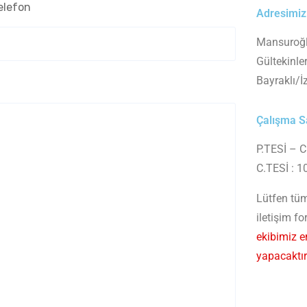
elefon
Adresimiz
Mansuroğl
Gültekinle
Bayraklı/İ
Çalışma S
P.TESİ – 
C.TESİ : 1
Lütfen tüm 
iletişim f
ekibimiz e
yapacaktır