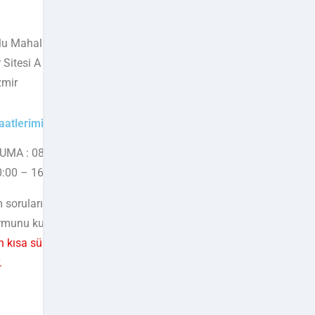
u Mahallesi 286. Sokak No:35
r Sitesi A Blok Kat:2 D:6, 35010
zmir
aatlerimiz
CUMA : 08:00 – 19:00
0:00 – 16:00
sorularınız ve önerileriniz için
ormunu kullanınız.
Uzman destek
n kısa sürede size dönüş
.